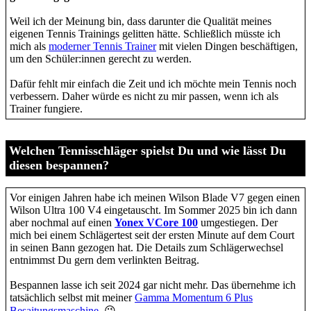
Weil ich der Meinung bin, dass darunter die Qualität meines
eigenen Tennis Trainings gelitten hätte. Schließlich müsste ich
mich als
moderner Tennis Trainer
mit vielen Dingen beschäftigen,
um den Schüler:innen gerecht zu werden.
Dafür fehlt mir einfach die Zeit und ich möchte mein Tennis noch
verbessern. Daher würde es nicht zu mir passen, wenn ich als
Trainer fungiere.
Welchen Tennisschläger spielst Du und wie lässt Du
diesen bespannen?
Vor einigen Jahren habe ich meinen Wilson Blade V7 gegen einen
Wilson Ultra 100 V4 eingetauscht. Im Sommer 2025 bin ich dann
aber nochmal auf einen
Yonex VCore 100
umgestiegen. Der
mich bei einem Schlägertest seit der ersten Minute auf dem Court
in seinen Bann gezogen hat. Die Details zum Schlägerwechsel
entnimmst Du gern dem verlinkten Beitrag.
Bespannen lasse ich seit 2024 gar nicht mehr. Das übernehme ich
tatsächlich selbst mit meiner
Gamma Momentum 6 Plus
Besaitungsmaschine
. 😉