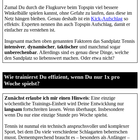
Zumal Du durch die Flugkurve beim Topspin viel bessere
Winkelbälle spielen kannst, ohne Gefahr zu laufen, dass diese im
Netz hängen bleiben. Genau deshalb ist ein
Kick-Aufschlag
so
effektiv. Experten nennen ihn auch Topspin Aufschlag, damit er
einfacher zu verstehen ist.
Insgesamt machen oben genannten Faktoren das Sandplatz Tennis
intensiver
,
dynamischer
,
taktischer
und manchmal sogar
unberechenbar
. Allerdings sind es genau diese Dinge, welche
den Sandplatz so liebenswert machen. Oder etwa nicht?
Wie trainierst Du effizient, wenn Du nur 1x pro
Woche spielst?
Zunächst erlaube ich mir einen Hinweis
: Eine einzige
wöchentliche Trainings-Einheit wird Deine Entwicklung nur
langsam
fortschreiten lassen. Wenn überhaupt. Insbesondere
wenn Du nur eine einzige Stunde pro Woche spielst.
Tennis ist nunmal ein technisch anspruchsvoller und komplexer
Sport, bei dem Du viele verschiedene Schlagarten beherrschen
musst. Dementsprechend braucht es – besonders als Anfänger –