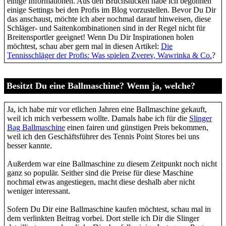
einige Informationen. Aus den Bruchstücken habe ich begonnen
einige Settings bei den Profis im Blog vorzustellen. Bevor Du Dir
das anschaust, möchte ich aber nochmal darauf hinweisen, diese
Schläger- und Saitenkombinationen sind in der Regel nicht für
Breitensportler geeignet! Wenn Du Dir Inspirationen holen
möchtest, schau aber gern mal in diesen Artikel:
Die
Tennisschläger der Profis: Was spielen Zverev, Wawrinka & Co.
?
Besitzt Du eine Ballmaschine? Wenn ja, welche?
Ja, ich habe mir vor etlichen Jahren eine Ballmaschine gekauft,
weil ich mich verbessern wollte. Damals habe ich für die
Slinger
Bag Ballmaschine
einen fairen und günstigen Preis bekommen,
weil ich den Geschäftsführer des Tennis Point Stores bei uns
besser kannte.
Außerdem war eine Ballmaschine zu diesem Zeitpunkt noch nicht
ganz so populär. Seither sind die Preise für diese Maschine
nochmal etwas angestiegen, macht diese deshalb aber nicht
weniger interessant.
Sofern Du Dir eine Ballmaschine kaufen möchtest, schau mal in
dem verlinkten Beitrag vorbei. Dort stelle ich Dir die Slinger