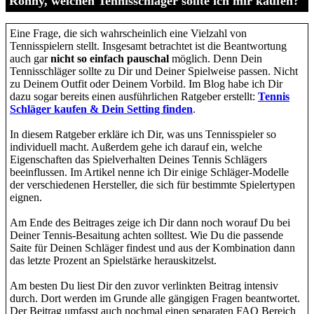
Ronny, welchen Tennisschläger sollte ich mir kaufen?
Eine Frage, die sich wahrscheinlich eine Vielzahl von
Tennisspielern stellt. Insgesamt betrachtet ist die Beantwortung
auch gar
nicht so einfach pauschal
möglich. Denn Dein
Tennisschläger sollte zu Dir und Deiner Spielweise passen. Nicht
zu Deinem Outfit oder Deinem Vorbild. Im Blog habe ich Dir
dazu sogar bereits einen ausführlichen Ratgeber erstellt:
Tennis
Schläger kaufen & Dein Setting finden
.
In diesem Ratgeber erkläre ich Dir, was uns Tennisspieler so
individuell macht. Außerdem gehe ich darauf ein, welche
Eigenschaften das Spielverhalten Deines Tennis Schlägers
beeinflussen. Im Artikel nenne ich Dir einige Schläger-Modelle
der verschiedenen Hersteller, die sich für bestimmte Spielertypen
eignen.
Am Ende des Beitrages zeige ich Dir dann noch worauf Du bei
Deiner Tennis-Besaitung achten solltest. Wie Du die passende
Saite für Deinen Schläger findest und aus der Kombination dann
das letzte Prozent an Spielstärke herauskitzelst.
Am besten Du liest Dir den zuvor verlinkten Beitrag intensiv
durch. Dort werden im Grunde alle gängigen Fragen beantwortet.
Der Beitrag umfasst auch nochmal einen separaten FAQ Bereich