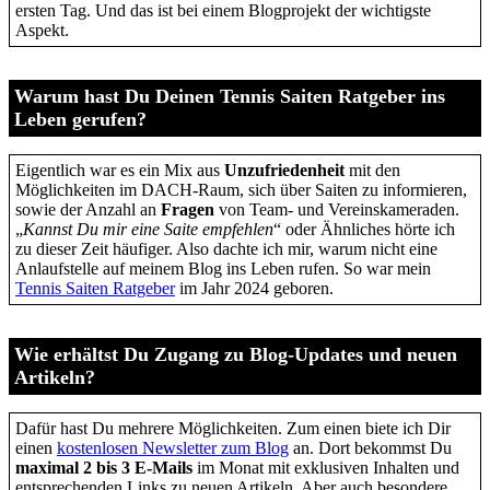
ersten Tag. Und das ist bei einem Blogprojekt der wichtigste
Aspekt.
Warum hast Du Deinen Tennis Saiten Ratgeber ins
Leben gerufen?
Eigentlich war es ein Mix aus
Unzufriedenheit
mit den
Möglichkeiten im DACH-Raum, sich über Saiten zu informieren,
sowie der Anzahl an
Fragen
von Team- und Vereinskameraden.
„
Kannst Du mir eine Saite empfehlen
“ oder Ähnliches hörte ich
zu dieser Zeit häufiger. Also dachte ich mir, warum nicht eine
Anlaufstelle auf meinem Blog ins Leben rufen. So war mein
Tennis Saiten Ratgeber
im Jahr 2024 geboren.
Wie erhältst Du Zugang zu Blog-Updates und neuen
Artikeln?
Dafür hast Du mehrere Möglichkeiten. Zum einen biete ich Dir
einen
kostenlosen Newsletter zum Blog
an. Dort bekommst Du
maximal 2 bis 3 E-Mails
im Monat mit exklusiven Inhalten und
entsprechenden Links zu neuen Artikeln. Aber auch besondere