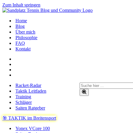
Zum Inhalt springen
Home
Blog
Über mich
Philosophie
FAQ
Kontakt
Suchen
Racket-Radar
nach …
Taktik Leitfaden
Training
Schläger
Saiten Ratgeber
🎯 TAKTIK im Breitensport
Yonex VCore 100