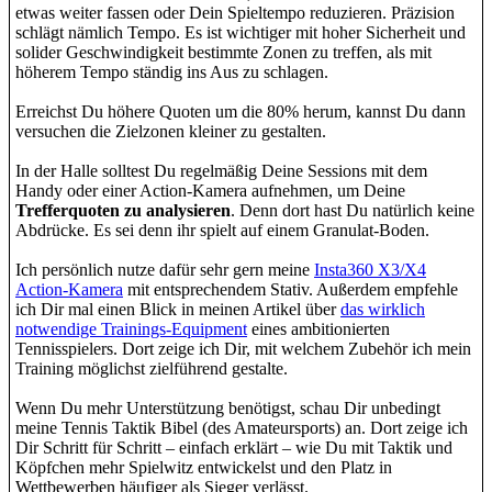
etwas weiter fassen oder Dein Spieltempo reduzieren. Präzision
schlägt nämlich Tempo. Es ist wichtiger mit hoher Sicherheit und
solider Geschwindigkeit bestimmte Zonen zu treffen, als mit
höherem Tempo ständig ins Aus zu schlagen.
Erreichst Du höhere Quoten um die 80% herum, kannst Du dann
versuchen die Zielzonen kleiner zu gestalten.
In der Halle solltest Du regelmäßig Deine Sessions mit dem
Handy oder einer Action-Kamera aufnehmen, um Deine
Trefferquoten zu analysieren
. Denn dort hast Du natürlich keine
Abdrücke. Es sei denn ihr spielt auf einem Granulat-Boden.
Ich persönlich nutze dafür sehr gern meine
Insta360 X3/X4
Action-Kamera
mit entsprechendem Stativ. Außerdem empfehle
ich Dir mal einen Blick in meinen Artikel über
das wirklich
notwendige Trainings-Equipment
eines ambitionierten
Tennisspielers. Dort zeige ich Dir, mit welchem Zubehör ich mein
Training möglichst zielführend gestalte.
Wenn Du mehr Unterstützung benötigst, schau Dir unbedingt
meine Tennis Taktik Bibel (des Amateursports) an. Dort zeige ich
Dir Schritt für Schritt – einfach erklärt – wie Du mit Taktik und
Köpfchen mehr Spielwitz entwickelst und den Platz in
Wettbewerben häufiger als Sieger verlässt.