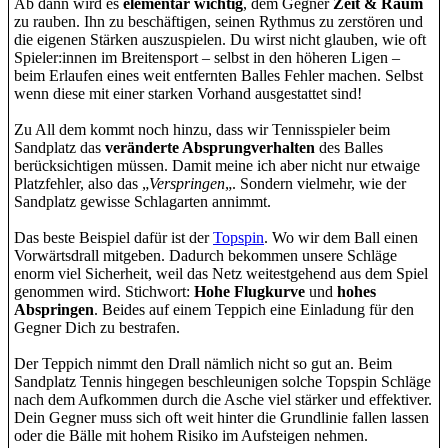
Ab dann wird es
elementar wichtig
, dem Gegner
Zeit & Raum
zu rauben. Ihn zu beschäftigen, seinen Rythmus zu zerstören und
die eigenen Stärken auszuspielen. Du wirst nicht glauben, wie oft
Spieler:innen im Breitensport – selbst in den höheren Ligen –
beim Erlaufen eines weit entfernten Balles Fehler machen. Selbst
wenn diese mit einer starken Vorhand ausgestattet sind!
Zu All dem kommt noch hinzu, dass wir Tennisspieler beim
Sandplatz das
veränderte Absprungverhalten
des Balles
berücksichtigen müssen. Damit meine ich aber nicht nur etwaige
Platzfehler, also das „
Verspringen
„. Sondern vielmehr, wie der
Sandplatz gewisse Schlagarten annimmt.
Das beste Beispiel dafür ist der
Topspin
. Wo wir dem Ball einen
Vorwärtsdrall mitgeben. Dadurch bekommen unsere Schläge
enorm viel Sicherheit, weil das Netz weitestgehend aus dem Spiel
genommen wird. Stichwort:
Hohe Flugkurve
und
hohes
Abspringen
. Beides auf einem Teppich eine Einladung für den
Gegner Dich zu bestrafen.
Der Teppich nimmt den Drall nämlich nicht so gut an. Beim
Sandplatz Tennis hingegen beschleunigen solche Topspin Schläge
nach dem Aufkommen durch die Asche viel stärker und effektiver.
Dein Gegner muss sich oft weit hinter die Grundlinie fallen lassen
oder die Bälle mit hohem Risiko im Aufsteigen nehmen.