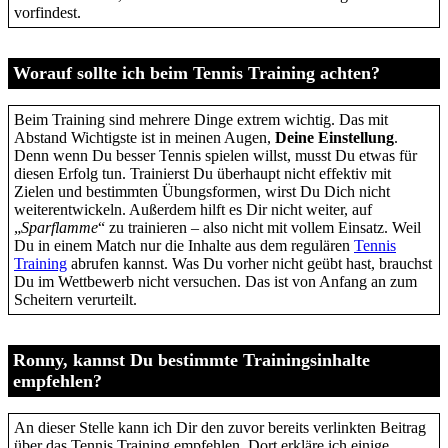
vorfindest.
Worauf sollte ich beim Tennis Training achten?
Beim Training sind mehrere Dinge extrem wichtig. Das mit
Abstand Wichtigste ist in meinen Augen,
Deine Einstellung
.
Denn wenn Du besser Tennis spielen willst, musst Du etwas für
diesen Erfolg tun. Trainierst Du überhaupt nicht effektiv mit
Zielen und bestimmten Übungsformen, wirst Du Dich nicht
weiterentwickeln. Außerdem hilft es Dir nicht weiter, auf
„
Sparflamme
“ zu trainieren – also nicht mit vollem Einsatz. Weil
Du in einem Match nur die Inhalte aus dem regulären
Tennis
Training
abrufen kannst. Was Du vorher nicht geübt hast, brauchst
Du im Wettbewerb nicht versuchen. Das ist von Anfang an zum
Scheitern verurteilt.
Ronny, kannst Du bestimmte Trainingsinhalte
empfehlen?
An dieser Stelle kann ich Dir den zuvor bereits verlinkten Beitrag
über das Tennis Training empfehlen. Dort erkläre ich einige