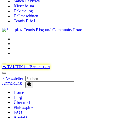
Saiten Reviews
Kirschbaum
Bekleidung
Ballmaschinen
Tennis Bibel
Navigationsmenü
🎯 TAKTIK im Breitensport
Navigationsmenü
Suchen
» Newsletter
nach …
Anmeldung
Home
Blog
Über mich
Philosophie
FAQ
Kontakt