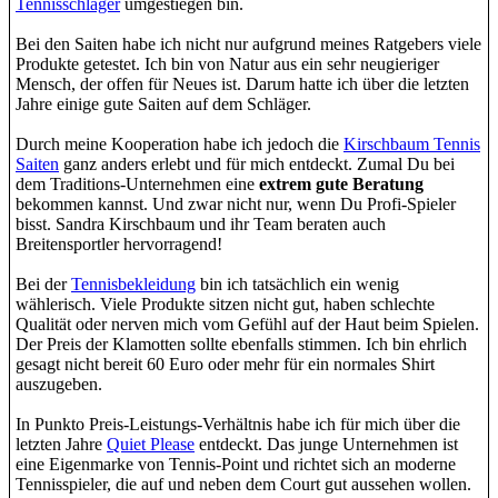
Tennisschläger
umgestiegen bin.
Bei den Saiten habe ich nicht nur aufgrund meines Ratgebers viele
Produkte getestet. Ich bin von Natur aus ein sehr neugieriger
Mensch, der offen für Neues ist. Darum hatte ich über die letzten
Jahre einige gute Saiten auf dem Schläger.
Durch meine Kooperation habe ich jedoch die
Kirschbaum Tennis
Saiten
ganz anders erlebt und für mich entdeckt. Zumal Du bei
dem Traditions-Unternehmen eine
extrem gute Beratung
bekommen kannst. Und zwar nicht nur, wenn Du Profi-Spieler
bisst. Sandra Kirschbaum und ihr Team beraten auch
Breitensportler hervorragend!
Bei der
Tennisbekleidung
bin ich tatsächlich ein wenig
wählerisch. Viele Produkte sitzen nicht gut, haben schlechte
Qualität oder nerven mich vom Gefühl auf der Haut beim Spielen.
Der Preis der Klamotten sollte ebenfalls stimmen. Ich bin ehrlich
gesagt nicht bereit 60 Euro oder mehr für ein normales Shirt
auszugeben.
In Punkto Preis-Leistungs-Verhältnis habe ich für mich über die
letzten Jahre
Quiet Please
entdeckt. Das junge Unternehmen ist
eine Eigenmarke von Tennis-Point und richtet sich an moderne
Tennisspieler, die auf und neben dem Court gut aussehen wollen.