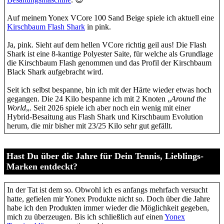
Auf meinem Yonex VCore 100 Sand Beige spiele ich aktuell eine
Kirschbaum Flash Shark
in pink.
Ja, pink. Sieht auf dem hellen VCore richtig geil aus! Die Flash
Shark ist eine 8-kantige Polyester Saite, für welche als Grundlage
die Kirschbaum Flash genommen und das Profil der Kirschbaum
Black Shark aufgebracht wird.
Seit ich selbst bespanne, bin ich mit der Härte wieder etwas hoch
gegangen. Die 24 Kilo bespanne ich mit 2 Knoten „
Around the
World
„. Seit 2026 spiele ich aber noch ein wenig mit einer
Hybrid-Besaitung aus Flash Shark und Kirschbaum Evolution
herum, die mir bisher mit 23/25 Kilo sehr gut gefällt.
Hast Du über die Jahre für Dein Tennis, Lieblings-
Marken entdeckt?
In der Tat ist dem so. Obwohl ich es anfangs mehrfach versucht
hatte, gefielen mir Yonex Produkte nicht so. Doch über die Jahre
habe ich den Produkten immer wieder die Möglichkeit gegeben,
mich zu überzeugen. Bis ich schließlich auf einen
Yonex