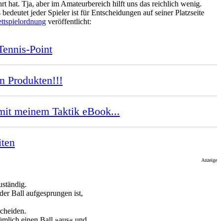
at. Tja, aber im Amateurbereich hilft uns das reichlich wenig.
 bedeutet jeder Spieler ist für Entscheidungen auf seiner Platzseite
ttspielordnung
veröffentlicht:
Tennis-Point
n Produkten!!!
it meinem Taktik eBook...
iten
Anzeige
uständig.
er Ball aufgesprungen ist,
scheiden.
rtümlich einen Ball »aus« und