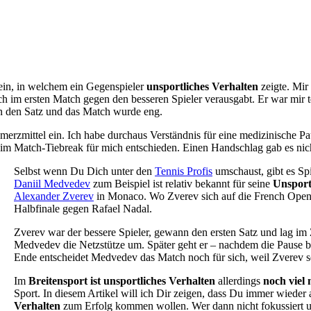
sein, in welchem ein Gegenspieler
unsportliches Verhalten
zeigte. Mir
ich im ersten Match gegen den besseren Spieler verausgabt. Er war mir 
in den Satz und das Match wurde eng.
erzmittel ein. Ich habe durchaus Verständnis für eine medizinische Pau
im Match-Tiebreak für mich entschieden. Einen Handschlag gab es nic
Selbst wenn Du Dich unter den
Tennis Profis
umschaust, gibt es Spi
Daniil Medvedev
zum Beispiel ist relativ bekannt für seine
Unsport
Alexander Zverev
in Monaco. Wo Zverev sich auf die French Open v
Halbfinale gegen Rafael Nadal.
Zverev war der bessere Spieler, gewann den ersten Satz und lag im
Medvedev die Netzstütze um. Später geht er – nachdem die Pause ber
Ende entscheidet Medvedev das Match noch für sich, weil Zverev s
Im
Breitensport ist unsportliches Verhalten
allerdings
noch viel 
Sport. In diesem Artikel will ich Dir zeigen, dass Du immer wieder a
Verhalten
zum Erfolg kommen wollen. Wer dann nicht fokussiert und 