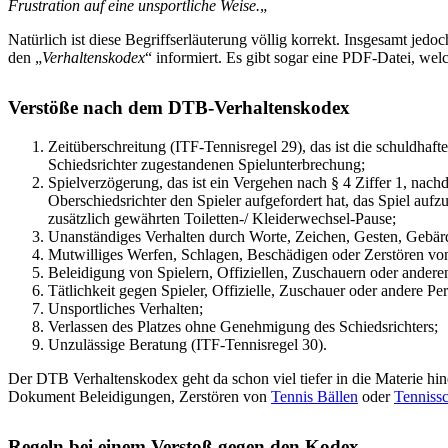
Frustration auf eine unsportliche Weise.
„
Natürlich ist diese Begriffserläuterung völlig korrekt. Insgesamt j
den „
Verhaltenskodex
“ informiert. Es gibt sogar eine PDF-Datei, we
Verstöße nach dem DTB-Verhaltenskodex
Zeitüberschreitung (ITF-Tennisregel 29), das ist die schuldha
Schiedsrichter zugestandenen Spielunterbrechung;
Spielverzögerung, das ist ein Vergehen nach § 4 Ziffer 1, nach
Oberschiedsrichter den Spieler aufgefordert hat, das Spiel au
zusätzlich gewährten Toiletten-/ Kleiderwechsel-Pause;
Unanständiges Verhalten durch Worte, Zeichen, Gesten, Gebär
Mutwilliges Werfen, Schlagen, Beschädigen oder Zerstören vo
Beleidigung von Spielern, Offiziellen, Zuschauern oder ander
Tätlichkeit gegen Spieler, Offizielle, Zuschauer oder andere Pe
Unsportliches Verhalten;
Verlassen des Platzes ohne Genehmigung des Schiedsrichters;
Unzulässige Beratung (ITF-Tennisregel 30).
Der DTB Verhaltenskodex geht da schon viel tiefer in die Materie hin
Dokument Beleidigungen, Zerstören von
Tennis Bällen
oder
Tenniss
Regeln bei einem Verstoß gegen den Kodex