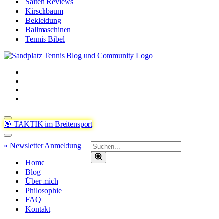
Saiten Reviews
Kirschbaum
Bekleidung
Ballmaschinen
Tennis Bibel
Navigationsmenü
🎯 TAKTIK im Breitensport
Navigationsmenü
Suchen
» Newsletter Anmeldung
nach …
Home
Blog
Über mich
Philosophie
FAQ
Kontakt