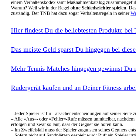
einem Verhaltenskodex samt Maßnahmenkatalog zusammengeführt h
Warum? Weil wir in der Regel
ohne Schiedsrichter spielen
. Das
zuständig. Der TNB hat dazu sogar Verhaltensregeln in seiner
We
Hier findest Du die beliebtesten Produkte bei 
Das meiste Geld sparst Du hingegen bei diese
Mehr Tennis Matches hingegen gewinnst Du m
Rudergerät kaufen und an Deiner Fitness arbe
– Jeder Spieler ist für Tatsachenentscheidungen auf seiner Seite z
– Alle »Aus«- oder »Fehler«-Rufe müssen unmittelbar, nachdem d
erfolgen und zwar so laut, dass der Gegner sie hören kann.
– Im Zweifelsfall muss der Spieler zugunsten seines Gegners ent
– Sofern nicht auf Sandplätzen gespielt wird: Ruft ein Spieler ir