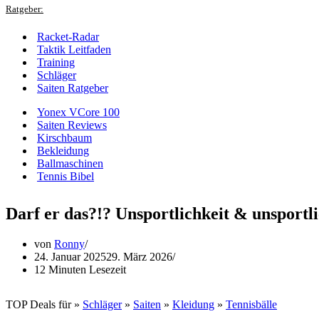
Ratgeber:
Racket-Radar
Taktik Leitfaden
Training
Schläger
Saiten Ratgeber
Yonex VCore 100
Saiten Reviews
Kirschbaum
Bekleidung
Ballmaschinen
Tennis Bibel
Darf er das?!? Unsportlichkeit & unsportl
von
Ronny
24. Januar 2025
29. März 2026
12 Minuten Lesezeit
TOP Deals für »
Schläger
»
Saiten
»
Kleidung
»
Tennisbälle