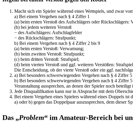
Macht sich ein Spieler während eines Wettspiels, und zwar vom 
a) Bei einem Vergehen nach § 4 Ziffer 1
(a) beim ersten Verstoß des Aufschlägers oder Rückschlägers:
(b) bei jedem weiteren Verstoß
− des Aufschlägers: Aufschlagfehler
− des Rückschlägers: Strafpunkt;
b) Bei einem Vergehen nach § 4 Ziffer 2 bis 9
(a) beim ersten Verstoß: Verwarnung;
(b) beim zweiten Verstoß: Strafpunkt;
(c) beim dritten Verstoß: Strafspiel;
(d) beim vierten Verstoß und ggf. weiteren Verstößen: Strafspiel
Die Entscheidung, ob der vierte Verstoß oder ein ggf. nachfolgen
a) Bei besonders schwerwiegenden Vergehen nach § 4 Ziffer 5 b
b) Bei besonders schwerwiegenden Vergehen nach § 4 Ziffer 5 bi
Veranstaltung aussprechen, an denen der Spieler noch beteiligt i
Jede Disqualifikation kann nur in Absprache mit dem Oberschie
Bei einem Vergehen eines Spielers während eines Doppels ist 
a) oder b) gegen das Doppelpaar auszusprechen, dem dieser Spi
Das „
Problem
“ im Amateur-Bereich bei un