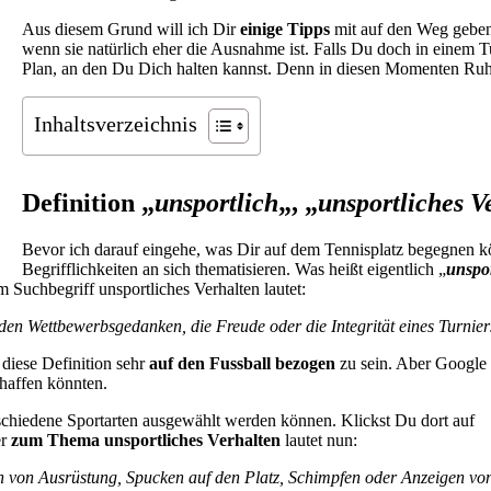
Aus diesem Grund will ich Dir
einige Tipps
mit auf den Weg geben
wenn sie natürlich eher die Ausnahme ist. Falls Du doch in einem T
Plan, an den Du Dich halten kannst. Denn in diesen Momenten Ruhe zu
Inhaltsverzeichnis
Definition „
unsportlich
„, „
unsportliches V
Bevor ich darauf eingehe, was Dir auf dem Tennisplatz begegnen kö
Begrifflichkeiten an sich thematisieren. Was heißt eigentlich „
unspor
um Suchbegriff unsportliches Verhalten lautet:
 den Wettbewerbsgedanken, die Freude oder die Integrität eines Turniers
 diese Definition sehr
auf den Fussball bezogen
zu sein. Aber Google
haffen könnten.
rschiedene Sportarten ausgewählt werden können. Klickst Du dort auf
er
zum Thema unsportliches Verhalten
lautet nun:
en von Ausrüstung, Spucken auf den Platz, Schimpfen oder Anzeigen vo