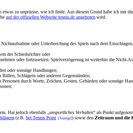
edoch etwas zu unpräzise, wie ich finde. Aus diesem Grund habe ich m
lche
auf der offiziellen Webseite tennis.de angeboten
wird.
fte Nichtaufnahme oder Unterbrechung des Spiels nach dem Einschlagen,
dem der Schiedsrichter oder
fzunehmen oder fortzusetzen. Spielverzögerung ist weiterhin die Nicht
den oder sonstige Handlungen;
n Bällen, Schlägern oder anderen Gegenständen;
en Personen durch Worte, Zeichen, Gesten, Gebärden oder sonstige Ha
rsonen;
ein. Hat jedoch ebenfalls „
unsportliches Verhalten
“ als Punkt aufgenom
chlägern
(z.B.
bei Tennis Point
) sowie den
Zeitraum und die