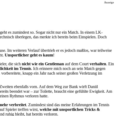
Anzeige
 geht es zumindest so. Sogar nicht nur ein Match. In einem LK-
technisch überlegen, das merkte ich bereits beim Einspielen. Doch
se. Im weiteren Verlauf übertrieb er es jedoch maßlos, war teilweise
ht.
Unsportlicher geht es kaum
!
eler, die sich
nicht wie ein Gentleman
auf dem Court
verhalten
. Ein
lichkeit im Tennis
. Ich erinnere mich noch an sein Match gegen
orbereitete, knapp ein Jahr nach seiner großen Verletzung im
 Zweiten ebenfalls vorn. Auf dem Weg zur Bank wirft Daniil
eits beendet war – zur Toilette, braucht eine gefühlte Ewigkeit. Am
einen Rythmus verloren hatte.
mehr verbreitet
. Zumindest sind das meine Erfahrungen im Tennis
uf Spieler treffen wirst,
welche mit unsportlichen Tricks &
ruhig bleibt, hat bereits verloren.