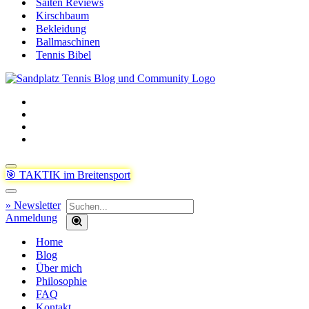
Saiten Reviews
Kirschbaum
Bekleidung
Ballmaschinen
Tennis Bibel
Navigationsmenü
🎯 TAKTIK im Breitensport
Navigationsmenü
Suchen
» Newsletter
nach …
Anmeldung
Home
Blog
Über mich
Philosophie
FAQ
Kontakt