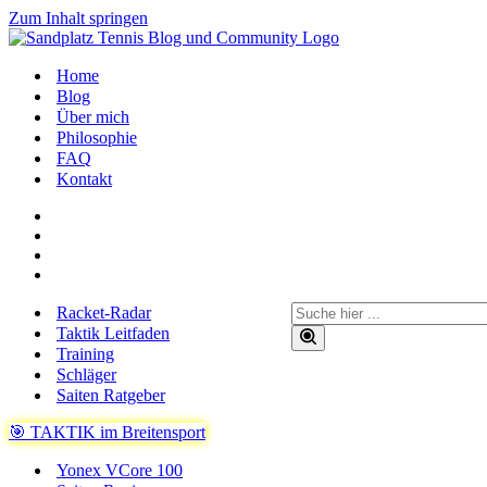
Zum Inhalt springen
Home
Blog
Über mich
Philosophie
FAQ
Kontakt
Suchen
Racket-Radar
nach …
Taktik Leitfaden
Training
Schläger
Saiten Ratgeber
🎯 TAKTIK im Breitensport
Yonex VCore 100