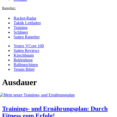
Ratgeber:
Racket-Radar
Taktik Leitfaden
Training
Schläger
Saiten Ratgeber
Yonex VCore 100
Saiten Reviews
Kirschbaum
Bekleidung
Ballmaschinen
Tennis Bibel
Ausdauer
Trainings- und Ernährungsplan: Durch
Fitness zum Erfolg!