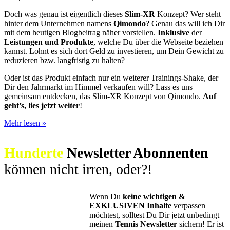
Doch was genau ist eigentlich dieses
Slim-XR
Konzept? Wer steht
hinter dem Unternehmen namens
Qimondo
? Genau das will ich Dir
mit dem heutigen Blogbeitrag näher vorstellen.
Inklusive
der
Leistungen und Produkte
, welche Du über die Webseite beziehen
kannst. Lohnt es sich dort Geld zu investieren, um Dein Gewicht zu
reduzieren bzw. langfristig zu halten?
Oder ist das Produkt einfach nur ein weiterer Trainings-Shake, der
Dir den Jahrmarkt im Himmel verkaufen will? Lass es uns
gemeinsam entdecken, das Slim-XR Konzept von Qimondo.
Auf
geht’s, lies jetzt weiter
!
[Anzeige*]
Mehr lesen »
Abnehmen
mit
Hunderte
Newsletter Abonnenten
dem
Slim-
können nicht irren, oder?!
XR
Konzept
von
Qimondo
Wenn Du
keine wichtigen &
EXKLUSIVEN Inhalte
verpassen
möchtest, solltest Du Dir jetzt unbedingt
meinen
Tennis Newsletter
sichern! Er ist