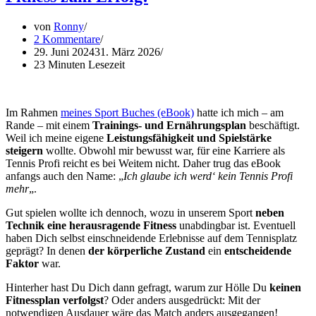
von
Ronny
2 Kommentare
29. Juni 2024
31. März 2026
23 Minuten Lesezeit
Im Rahmen
meines Sport Buches (eBook)
hatte ich mich – am
Rande – mit einem
Trainings- und Ernährungsplan
beschäftigt.
Weil ich meine eigene
Leistungsfähigkeit und Spielstärke
steigern
wollte. Obwohl mir bewusst war, für eine Karriere als
Tennis Profi reicht es bei Weitem nicht. Daher trug das eBook
anfangs auch den Name: „
Ich glaube ich werd‘ kein Tennis Profi
mehr
„.
Gut spielen wollte ich dennoch, wozu in unserem Sport
neben
Technik eine herausragende Fitness
unabdingbar ist. Eventuell
haben Dich selbst einschneidende Erlebnisse auf dem Tennisplatz
geprägt? In denen
der körperliche Zustand
ein
entscheidende
Faktor
war.
Hinterher hast Du Dich dann gefragt, warum zur Hölle Du
keinen
Fitnessplan verfolgst
? Oder anders ausgedrückt: Mit der
notwendigen Ausdauer wäre das Match anders ausgegangen!