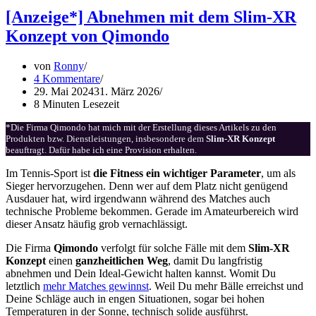
[Anzeige*] Abnehmen mit dem Slim-XR
Konzept von Qimondo
von
Ronny
4 Kommentare
29. Mai 2024
31. März 2026
8 Minuten Lesezeit
*Die Firma Qimondo hat mich mit der Erstellung dieses Artikels zu den
Produkten bzw. Dienstleistungen, insbesondere dem
Slim-XR Konzept
beauftragt. Dafür habe ich eine Provision erhalten.
Im Tennis-Sport ist
die Fitness ein wichtiger Parameter
, um als
Sieger hervorzugehen. Denn wer auf dem Platz nicht genügend
Ausdauer hat, wird irgendwann während des Matches auch
technische Probleme bekommen. Gerade im Amateurbereich wird
dieser Ansatz häufig grob vernachlässigt.
Die Firma
Qimondo
verfolgt für solche Fälle mit dem
Slim-XR
Konzept
einen
ganzheitlichen Weg
, damit Du langfristig
abnehmen und Dein Ideal-Gewicht halten kannst. Womit Du
letztlich
mehr Matches gewinnst
. Weil Du mehr Bälle erreichst und
Deine Schläge auch in engen Situationen, sogar bei hohen
Temperaturen in der Sonne, technisch solide ausführst.