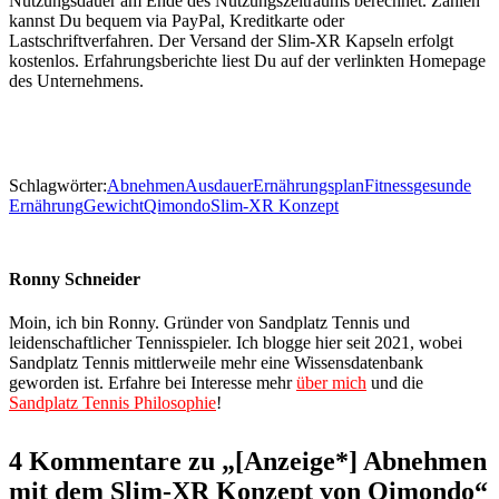
Nutzungsdauer am Ende des Nutzungszeitraums berechnet. Zahlen
kannst Du bequem via PayPal, Kreditkarte oder
Lastschriftverfahren. Der Versand der Slim-XR Kapseln erfolgt
kostenlos. Erfahrungsberichte liest Du auf der verlinkten Homepage
des Unternehmens.
Schlagwörter:
Abnehmen
Ausdauer
Ernährungsplan
Fitness
gesunde
Ernährung
Gewicht
Qimondo
Slim-XR Konzept
Ronny Schneider
Moin, ich bin Ronny. Gründer von Sandplatz Tennis und
leidenschaftlicher Tennisspieler. Ich blogge hier seit 2021, wobei
Sandplatz Tennis mittlerweile mehr eine Wissensdatenbank
geworden ist. Erfahre bei Interesse mehr
über mich
und die
Sandplatz Tennis Philosophie
!
4 Kommentare zu „[Anzeige*] Abnehmen
mit dem Slim-XR Konzept von Qimondo“