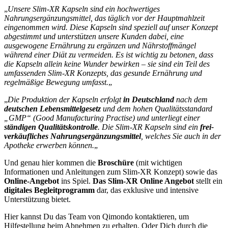
„
Unsere Slim-XR Kapseln sind ein hochwertiges
Nahrungsergänzungsmittel, das täglich vor der Hauptmahlzeit
eingenommen wird. Diese Kapseln sind speziell auf unser Konzept
abgestimmt und unterstützen unsere Kunden dabei, eine
ausgewogene Ernährung zu ergänzen und Nährstoffmängel
während einer Diät zu vermeiden. Es ist wichtig zu betonen, dass
die Kapseln allein keine Wunder bewirken – sie sind ein Teil des
umfassenden Slim-XR Konzepts, das gesunde Ernährung und
regelmäßige Bewegung umfasst.
„
„
Die Produktion der Kapseln erfolgt
in Deutschland
nach dem
deutschen Lebensmittelgesetz
und dem hohen Qualitätsstandard
„GMP“ (Good Manufacturing Practise) und unterliegt einer
ständigen Qualitätskontrolle
. Die Slim-XR Kapseln sind ein
frei­
verkäufliches Nahrungs­ergänzungsmittel
, welches Sie auch in der
Apotheke erwerben können.
„
Und genau hier kommen die
Broschüre
(mit wichtigen
Informationen und Anleitungen zum Slim-XR Konzept) sowie das
Online-Angebot
ins Spiel.
Das Slim-XR Online Angebot
stellt ein
digitales Begleitprogramm
dar, das exklusive und intensive
Unterstützung bietet.
Hier kannst Du das Team von Qimondo kontaktieren, um
Hilfestellung beim Abnehmen zu erhalten. Oder Dich durch die