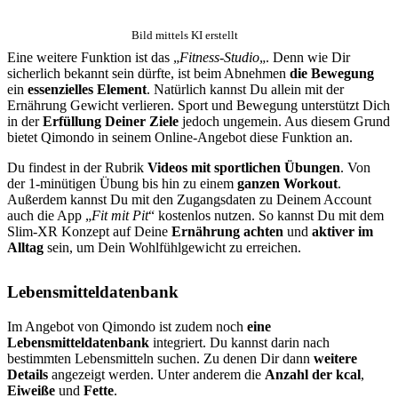
Bild mittels KI erstellt
Eine weitere Funktion ist das „
Fitness-Studio
„. Denn wie Dir
sicherlich bekannt sein dürfte, ist beim Abnehmen
die Bewegung
ein
essenzielles Element
. Natürlich kannst Du allein mit der
Ernährung Gewicht verlieren. Sport und Bewegung unterstützt Dich
in der
Erfüllung Deiner Ziele
jedoch ungemein. Aus diesem Grund
bietet Qimondo in seinem Online-Angebot diese Funktion an.
Du findest in der Rubrik
Videos mit sportlichen Übungen
. Von
der 1-minütigen Übung bis hin zu einem
ganzen Workout
.
Außerdem kannst Du mit den Zugangsdaten zu Deinem Account
auch die App „
Fit mit Pit
“ kostenlos nutzen. So kannst Du mit dem
Slim-XR Konzept auf Deine
Ernährung achten
und
aktiver im
Alltag
sein, um Dein Wohlfühlgewicht zu erreichen.
Lebensmitteldatenbank
Im Angebot von Qimondo ist zudem noch
eine
Lebensmitteldatenbank
integriert. Du kannst darin nach
bestimmten Lebensmitteln suchen. Zu denen Dir dann
weitere
Details
angezeigt werden. Unter anderem die
Anzahl der kcal
,
Eiweiße
und
Fette
.