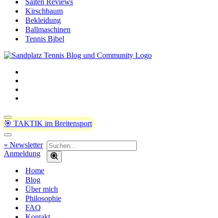
Saiten Reviews
Kirschbaum
Bekleidung
Ballmaschinen
Tennis Bibel
Navigationsmenü
🎯 TAKTIK im Breitensport
Navigationsmenü
Suchen
» Newsletter
nach …
Anmeldung
Home
Blog
Über mich
Philosophie
FAQ
Kontakt