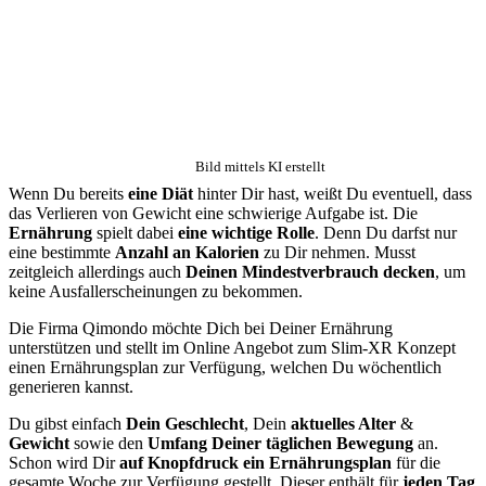
Bild mittels KI erstellt
Wenn Du bereits
eine Diät
hinter Dir hast, weißt Du eventuell, dass
das Verlieren von Gewicht eine schwierige Aufgabe ist. Die
Ernährung
spielt dabei
eine wichtige Rolle
. Denn Du darfst nur
eine bestimmte
Anzahl an Kalorien
zu Dir nehmen. Musst
zeitgleich allerdings auch
Deinen Mindestverbrauch decken
, um
keine Ausfallerscheinungen zu bekommen.
Die Firma Qimondo möchte Dich bei Deiner Ernährung
unterstützen und stellt im Online Angebot zum Slim-XR Konzept
einen Ernährungsplan zur Verfügung, welchen Du wöchentlich
generieren kannst.
Du gibst einfach
Dein Geschlecht
, Dein
aktuelles Alter
&
Gewicht
sowie den
Umfang Deiner täglichen Bewegung
an.
Schon wird Dir
auf Knopfdruck ein Ernährungsplan
für die
gesamte Woche zur Verfügung gestellt. Dieser enthält für
jeden Tag