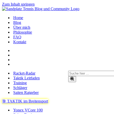
Zum Inhalt springen
Home
Blog
Über mich
Philosophie
FAQ
Kontakt
Suchen
Racket-Radar
nach …
Taktik Leitfaden
Training
Schläger
Saiten Ratgeber
🎯 TAKTIK im Breitensport
Yonex VCore 100