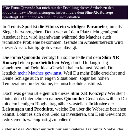
*Die Firma Qimondo hat mich mit der Erstellung dieses Artikels zu den
Produkten bzw. Dienstleistungen, insbesondere dem
Slim-XR Konzept
beauftragt. Dafür habe ich eine Provision erhalten.
Im Tennis-Sport ist
die Fitness ein wichtiger Parameter
, um als
Sieger hervorzugehen. Denn wer auf dem Platz nicht genügend
Ausdauer hat, wird irgendwann während des Matches auch
technische Probleme bekommen. Gerade im Amateurbereich wird
dieser Ansatz häufig grob vernachlässigt.
Die Firma
Qimondo
verfolgt für solche Fälle mit dem
Slim-XR
Konzept
einen
ganzheitlichen Weg
, damit Du langfristig
abnehmen und Dein Ideal-Gewicht halten kannst. Womit Du
letztlich
mehr Matches gewinnst
. Weil Du mehr Bälle erreichst und
Deine Schläge auch in engen Situationen, sogar bei hohen
Temperaturen in der Sonne, technisch solide ausführst.
Doch was genau ist eigentlich dieses
Slim-XR
Konzept? Wer steht
hinter dem Unternehmen namens
Qimondo
? Genau das will ich Dir
mit dem heutigen Blogbeitrag näher vorstellen.
Inklusive
der
Leistungen und Produkte
, welche Du über die Webseite beziehen
kannst. Lohnt es sich dort Geld zu investieren, um Dein Gewicht zu
reduzieren bzw. langfristig zu halten?
Oder ist das Produkt einfach nur ein weiterer Trainings-Shake, der