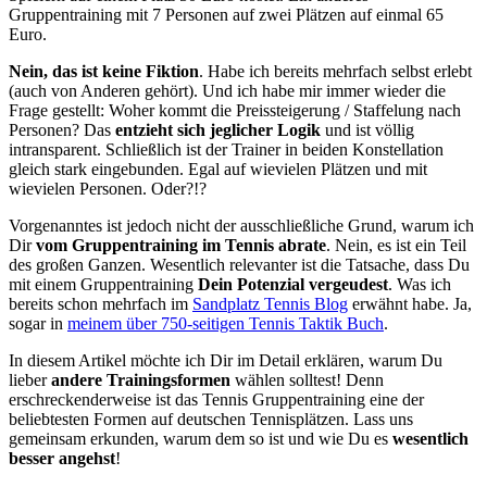
Gruppentraining mit 7 Personen auf zwei Plätzen auf einmal 65
Euro.
Nein, das ist keine Fiktion
. Habe ich bereits mehrfach selbst erlebt
(auch von Anderen gehört). Und ich habe mir immer wieder die
Frage gestellt: Woher kommt die Preissteigerung / Staffelung nach
Personen? Das
entzieht sich jeglicher Logik
und ist völlig
intransparent. Schließlich ist der Trainer in beiden Konstellation
gleich stark eingebunden. Egal auf wievielen Plätzen und mit
wievielen Personen. Oder?!?
Vorgenanntes ist jedoch nicht der ausschließliche Grund, warum ich
Dir
vom Gruppentraining im Tennis abrate
. Nein, es ist ein Teil
des großen Ganzen. Wesentlich relevanter ist die Tatsache, dass Du
mit einem Gruppentraining
Dein Potenzial vergeudest
. Was ich
bereits schon mehrfach im
Sandplatz Tennis Blog
erwähnt habe. Ja,
sogar in
meinem über 750-seitigen Tennis Taktik Buch
.
In diesem Artikel möchte ich Dir im Detail erklären, warum Du
lieber
andere Trainingsformen
wählen solltest! Denn
erschreckenderweise ist das Tennis Gruppentraining eine der
beliebtesten Formen auf deutschen Tennisplätzen. Lass uns
gemeinsam erkunden, warum dem so ist und wie Du es
wesentlich
besser angehst
!