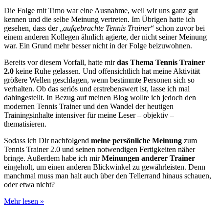
Die Folge mit Timo war eine Ausnahme, weil wir uns ganz gut
kennen und die selbe Meinung vertreten. Im Übrigen hatte ich
gesehen, dass der „
aufgebrachte Tennis Trainer
“ schon zuvor bei
einem anderen Kollegen ähnlich agierte, der nicht seiner Meinung
war. Ein Grund mehr besser nicht in der Folge beizuwohnen.
Bereits vor diesem Vorfall, hatte mir
das Thema Tennis Trainer
2.0
keine Ruhe gelassen. Und offensichtlich hat meine Aktivität
größere Wellen geschlagen, wenn bestimmte Personen sich so
verhalten. Ob das seriös und erstrebenswert ist, lasse ich mal
dahingestellt. In Bezug auf meinen Blog wollte ich jedoch den
modernen Tennis Trainer und den Wandel der heutigen
Trainingsinhalte intensiver für meine Leser – objektiv –
thematisieren.
Sodass ich Dir nachfolgend
meine persönliche Meinung
zum
Tennis Trainer 2.0 und seinen notwendigen Fertigkeiten näher
bringe. Außerdem habe ich mir
Meinungen anderer Trainer
eingeholt, um einen anderen Blickwinkel zu gewährleisten. Denn
manchmal muss man halt auch über den Tellerrand hinaus schauen,
oder etwa nicht?
8+
Mehr lesen »
Dinge
die