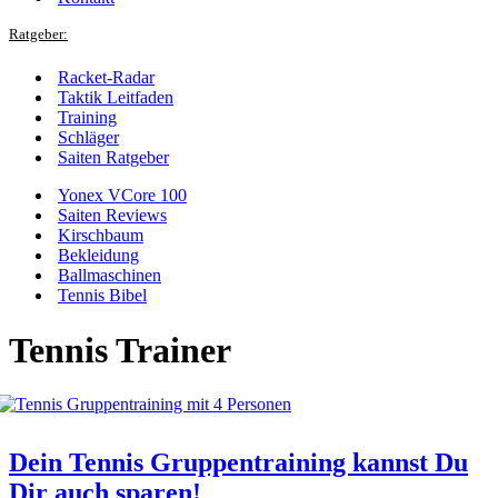
Ratgeber:
Racket-Radar
Taktik Leitfaden
Training
Schläger
Saiten Ratgeber
Yonex VCore 100
Saiten Reviews
Kirschbaum
Bekleidung
Ballmaschinen
Tennis Bibel
Tennis Trainer
Dein Tennis Gruppentraining kannst Du
Dir auch sparen!