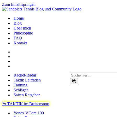
Zum Inhalt springen
Home
Blog
Über mich
Philosophie
FAQ
Kontakt
Suchen
Racket-Radar
nach …
Taktik Leitfaden
Training
Schläger
Saiten Ratgeber
🎯 TAKTIK im Breitensport
Yonex VCore 100