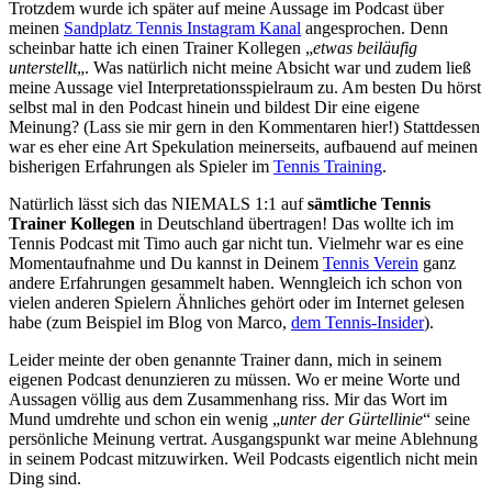
Trotzdem wurde ich später auf meine Aussage im Podcast über
meinen
Sandplatz Tennis Instagram Kanal
angesprochen. Denn
scheinbar hatte ich einen Trainer Kollegen „
etwas beiläufig
unterstellt
„. Was natürlich nicht meine Absicht war und zudem ließ
meine Aussage viel Interpretationsspielraum zu. Am besten Du hörst
selbst mal in den Podcast hinein und bildest Dir eine eigene
Meinung? (Lass sie mir gern in den Kommentaren hier!) Stattdessen
war es eher eine Art Spekulation meinerseits, aufbauend auf meinen
bisherigen Erfahrungen als Spieler im
Tennis Training
.
Natürlich lässt sich das NIEMALS 1:1 auf
sämtliche Tennis
Trainer Kollegen
in Deutschland übertragen! Das wollte ich im
Tennis Podcast mit Timo auch gar nicht tun. Vielmehr war es eine
Momentaufnahme und Du kannst in Deinem
Tennis Verein
ganz
andere Erfahrungen gesammelt haben. Wenngleich ich schon von
vielen anderen Spielern Ähnliches gehört oder im Internet gelesen
habe (zum Beispiel im Blog von Marco,
dem Tennis-Insider
).
Leider meinte der oben genannte Trainer dann, mich in seinem
eigenen Podcast denunzieren zu müssen. Wo er meine Worte und
Aussagen völlig aus dem Zusammenhang riss. Mir das Wort im
Mund umdrehte und schon ein wenig „
unter der Gürtellinie
“ seine
persönliche Meinung vertrat. Ausgangspunkt war meine Ablehnung
in seinem Podcast mitzuwirken. Weil Podcasts eigentlich nicht mein
Ding sind.