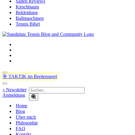
Saiten Reviews
Kirschbaum
Bekleidung
Ballmaschinen
Tennis Bibel
Navigationsmenü
🎯 TAKTIK im Breitensport
Navigationsmenü
Suchen
» Newsletter
nach …
Anmeldung
Home
Blog
Über mich
Philosophie
FAQ
Kontakt