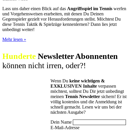
Lass uns daher einen Blick auf das
Angriffsspiel im Tennis
werfen
und Vorgehensweisen erarbeiten, mit denen Du Deinen
Gegenspieler gezielt vor Herausforderungen stellst. Möchtest Du
diese Tennis Taktik & Spielzüge kennenlernen? Dann lies jetzt
unbedingt weiter!
Tennis
Mehr lesen »
Taktiken:
Diese
Hunderte
Newsletter Abonnenten
Spielzüge
machen
können nicht irren, oder?!
Dich
zum
Siegertypen!
Wenn Du
keine wichtigen &
EXKLUSIVEN Inhalte
verpassen
möchtest, solltest Du Dir jetzt unbedingt
meinen
Tennis Newsletter
sichern! Er ist
völlig kostenlos und die Anmeldung ist
schnell gemacht. Lesen wir uns bei der
nächsten Ausgabe?
Dein Name
E-Mail-Adresse