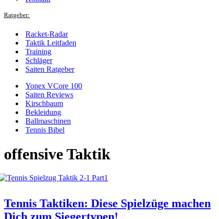
Ratgeber:
Racket-Radar
Taktik Leitfaden
Training
Schläger
Saiten Ratgeber
Yonex VCore 100
Saiten Reviews
Kirschbaum
Bekleidung
Ballmaschinen
Tennis Bibel
offensive Taktik
Tennis Taktiken: Diese Spielzüge machen
Dich zum Siegertypen!