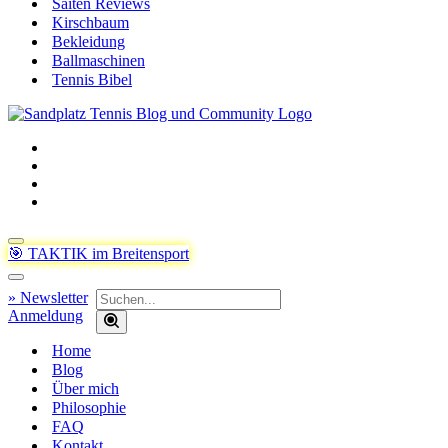
Saiten Reviews
Kirschbaum
Bekleidung
Ballmaschinen
Tennis Bibel
Navigationsmenü
🎯 TAKTIK im Breitensport
Navigationsmenü
Suchen
» Newsletter
nach …
Anmeldung
Home
Blog
Über mich
Philosophie
FAQ
Kontakt