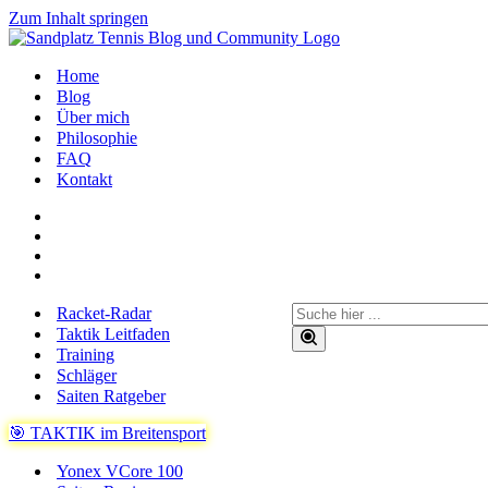
Zum Inhalt springen
Home
Blog
Über mich
Philosophie
FAQ
Kontakt
Suchen
Racket-Radar
nach …
Taktik Leitfaden
Training
Schläger
Saiten Ratgeber
🎯 TAKTIK im Breitensport
Yonex VCore 100