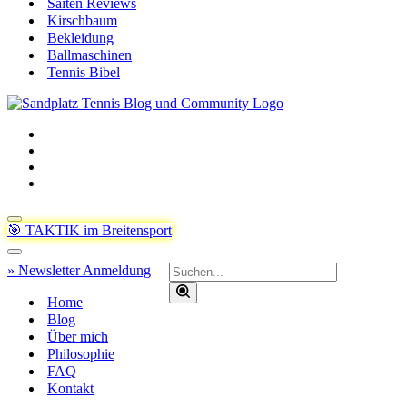
Saiten Reviews
Kirschbaum
Bekleidung
Ballmaschinen
Tennis Bibel
Navigationsmenü
🎯 TAKTIK im Breitensport
Navigationsmenü
Suchen
» Newsletter Anmeldung
nach …
Home
Blog
Über mich
Philosophie
FAQ
Kontakt