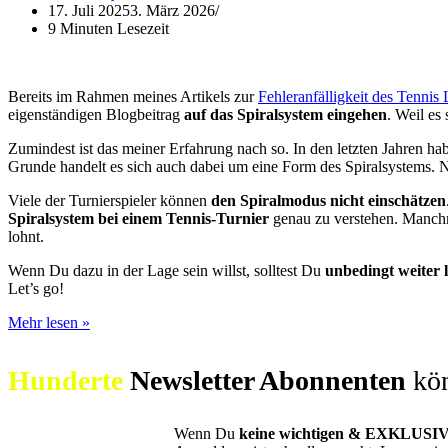
17. Juli 2025
3. März 2026
9 Minuten Lesezeit
Bereits im Rahmen meines Artikels zur
Fehleranfälligkeit des Tenni
eigenständigen Blogbeitrag
auf das Spiralsystem eingehen
. Weil es 
Zumindest ist das meiner Erfahrung nach so. In den letzten Jahren 
Grunde handelt es sich auch dabei um eine Form des Spiralsystems. N
Viele der Turnierspieler können
den Spiralmodus nicht einschätzen
Spiralsystem bei einem Tennis-Turnier
genau zu verstehen. Manchma
lohnt.
Wenn Du dazu in der Lage sein willst, solltest Du
unbedingt weiter 
Let’s go!
Das
Mehr lesen »
Spiralsystem
bei
Hunderte
Newsletter Abonnenten
kön
Tennis
Turnieren
im
(Kurz-)Portrait
Wenn Du
keine wichtigen & EXKLUSIV