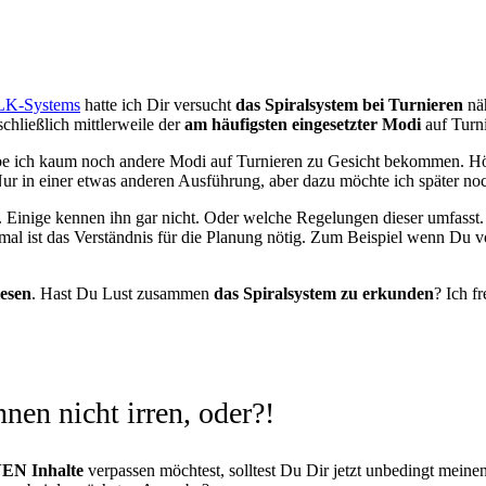
s LK-Systems
hatte ich Dir versucht
das Spiralsystem bei Turnieren
näh
schließlich mittlerweile der
am häufigsten eingesetzter Modi
auf Turni
habe ich kaum noch andere Modi auf Turnieren zu Gesicht bekommen. Hö
ur in einer etwas anderen Ausführung, aber dazu möchte ich später noc
. Einige kennen ihn gar nicht. Oder welche Regelungen dieser umfasst.
l ist das Verständnis für die Planung nötig. Zum Beispiel wenn Du vora
lesen
. Hast Du Lust zusammen
das Spiralsystem zu erkunden
? Ich f
nen nicht irren, oder?!
EN Inhalte
verpassen möchtest, solltest Du Dir jetzt unbedingt meine