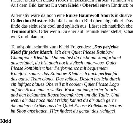
Auf dem Bild kannst Du
vom Kleid / Oberteil
einen Eindruck 
Alternativ wäre da noch eine
kurze Baumwoll-Shorts
inklusive
Collection Muster
. Ebenfalls auf dem Bild oben abgebildet. Das
finde das sieht sehr cool und stylisch aus. Lässt sich natürlich eb
Tennisoutfits
. Oder wenn Du eher auf Tenniskleider stehst, sch
weiß und blau an.
Tennispoint schreibt zum Kleid Folgendes: „
Das perfekte
Kleid für jedes Match
.
Mit dem Quiet Please Rainbow
Champions Kleid für Damen bist du nicht nur komfortabel
ausgestattet, du bist auch noch stylisch unterwegs. Quiet
Please kombiniert hier Performance mit bequemem
Komfort, sodass das Rainbow Kleid sich auch perfekt für
das ganze Team eignet. Das zeitlose Design besticht durch
ein luftiges blaues Oberteil mit coolem Quiet Please Logo
auf der Brust, einem weißen Rock mit integrierter Shorts
und den bekannten Regenbogenfarben um die Taille. Und
wenn dir das noch nicht reicht, kannst du dir auch gerne
die anderen Artikel aus der Quiet Please Kollektion bei uns
im Shop anschauen. Hier findest du genau das richtige!
 Kleid