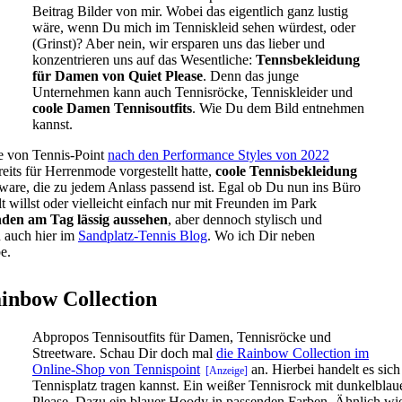
Beitrag Bilder von mir. Wobei das eigentlich ganz lustig
wäre, wenn Du mich im Tenniskleid sehen würdest, oder
(Grinst)? Aber nein, wir ersparen uns das lieber und
konzentrieren uns auf das Wesentliche:
Tennsbekleidung
für Damen von Quiet Please
. Denn das junge
Unternehmen kann auch Tennisröcke, Tenniskleider und
coole Damen Tennisoutfits
. Wie Du dem Bild entnehmen
kannst.
e von Tennis-Point
nach den Performance Styles von 2022
eits für Herrenmode vorgestellt hatte,
coole Tennisbekleidung
ware, die zu jedem Anlass passend ist. Egal ob Du nun ins Büro
t willst oder vielleicht einfach nur mit Freunden im Park
nden am Tag lässig aussehen
, aber dennoch stylisch und
 auch hier im
Sandplatz-Tennis Blog
. Wo ich Dir neben
e.
ainbow Collection
Abpropos Tennisoutfits für Damen, Tennisröcke und
Streetware. Schau Dir doch mal
die Rainbow Collection im
Online-Shop von Tennispoint
an. Hierbei handelt es sic
Tennisplatz tragen kannst. Ein weißer Tennisrock mit dunkelblau
Please. Dazu ein blauer Hoody in passenden Farben. Ähnlich wie d