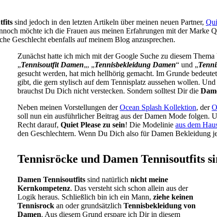
fits
sind jedoch in den letzten Artikeln über meinen neuen Partner,
Qui
nnoch möchte ich die Frauen aus meinen Erfahrungen mit der Marke Qui
liche Geschlecht ebenfalls auf meinem Blog anzusprechen.
Zunächst hatte ich mich mit der Google Suche zu diesem Thema be
„
Tennisoutfit Damen
„, „
Tennisbekleidung Damen
“ und „
Tenni
gesucht werden, hat mich hellhörig gemacht. Im Grunde bedeutet e
gibt, die gern stylisch auf dem Tennisplatz aussehen wollen. Und
brauchst Du Dich nicht verstecken. Sondern solltest Dir die
Dame
Neben meinen Vorstellungen der
Ocean Splash Kollektion
, der
O
soll nun ein ausführlicher Beitrag aus der Damen Mode folgen.
Recht darauf,
Quiet Please zu sein
! Die Modelinie
aus dem Haus
den Geschlechtern. Wenn Du Dich also für Damen Bekleidung jegl
Tennisröcke und Damen Tennisoutfits s
Damen Tennisoutfits
sind natürlich
nicht meine
Kernkompetenz
. Das versteht sich schon allein aus der
Logik heraus. Schließlich bin ich ein Mann,
ziehe keinen
Tennisrock
an oder grundsätzlich
Tennisbekleidung von
Damen
. Aus diesem Grund erspare ich Dir in diesem