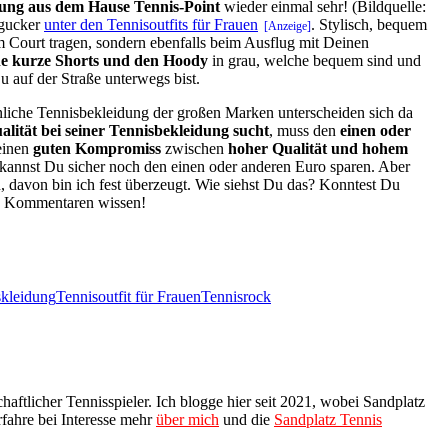
ung aus dem Hause Tennis-Point
wieder einmal sehr! (Bildquelle:
ngucker
unter den Tennisoutfits für Frauen
. Stylisch, bequem
m Court tragen, sondern ebenfalls beim Ausflug mit Deinen
ne kurze Shorts und den Hoody
in grau, welche bequem sind und
 auf der Straße unterwegs bist.
liche Tennisbekleidung der großen Marken unterscheiden sich da
lität bei seiner Tennisbekleidung sucht
, muss den
einen oder
einen
guten Kompromiss
zwischen
hoher Qualität und hohem
kannst Du sicher noch den einen oder anderen Euro sparen. Aber
n, davon bin ich fest überzeugt. Wie siehst Du das? Konntest Du
en Kommentaren wissen!
skleidung
Tennisoutfit für Frauen
Tennisrock
aftlicher Tennisspieler. Ich blogge hier seit 2021, wobei Sandplatz
fahre bei Interesse mehr
über mich
und die
Sandplatz Tennis