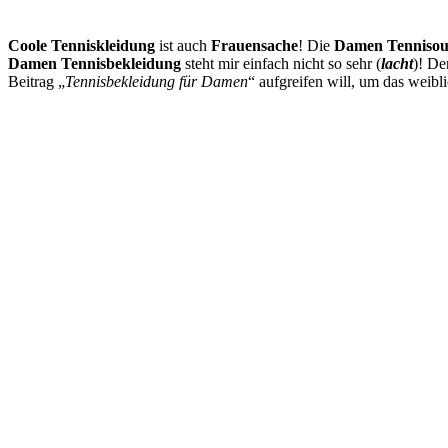
Coole Tenniskleidung
ist auch
Frauensache
! Die
Damen Tennisout
Damen Tennisbekleidung
steht mir einfach nicht so sehr (
lacht
)! De
Beitrag „
Tennisbekleidung für Damen
“ aufgreifen will, um das weib