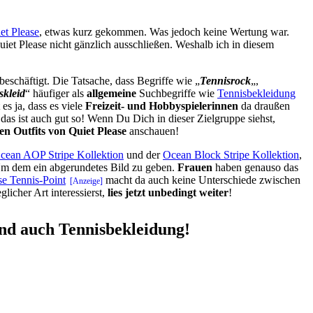
et Please
, etwas kurz gekommen. Was jedoch keine Wertung war.
et Please nicht gänzlich ausschließen. Weshalb ich in diesem
schäftigt. Die Tatsache, dass Begriffe wie „
Tennisrock
„,
skleid
“ häufiger als
allgemeine
Suchbegriffe wie
Tennisbekleidung
s ja, dass es viele
Freizeit- und Hobbyspielerinnen
da draußen
 das ist auch gut so! Wenn Du Dich in dieser Zielgruppe siehst,
n Outfits von Quiet Please
anschauen!
cean AOP Stripe Kollektion
und der
Ocean Block Stripe Kollektion
,
 Um dem ein abgerundetes Bild zu geben.
Frauen
haben genauso das
e Tennis-Point
macht da auch keine Unterschiede zwischen
icher Art interessierst,
lies jetzt unbedingt weiter
!
ind auch Tennisbekleidung!