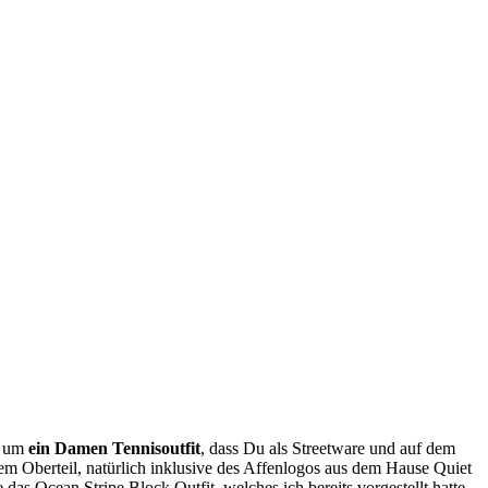
h um
ein Damen Tennisoutfit
, dass Du als Streetware und auf dem
em Oberteil, natürlich inklusive des Affenlogos aus dem Hause Quiet
as Ocean Stripe Block Outfit, welches ich bereits vorgestellt hatte.