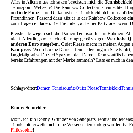
Alles in Allem muss ich sagen begeistert mich die
Tennisbekleid
Tennispoint Webseite) Die Rainbow Collection ist ein echter Hi
und tolle Farbe. Und Du kannst das Tenniskleid nicht nur auf de
Freundinnen. Passend dazu gibt es in der Rainbow Collection
ei
zum Tragen einladen. Bei Freunden, auf einer Party oder wenn Du
Preislich bewegen sich die Damen Tennisoutfits im Rahmen. Ähn
nicht. Allerdings muss ich erfahrungsgemäß sagen:
Wer hohe Qua
anderen Euro ausgeben
. Quiet Please macht in meinen Augen 
Kaufpreis
. Wenn Du die Damen Tenniskleidung im Sale kaufst, 
langfristig wirst Du viel Spaß mit den Damen Tennisoutfits habe
bereits Erfahrungen mit der Marke sammeln? Lass es mich in d
Schlagwörter:
Damen Tennisoutfits
Quiet Please
Tenniskleid
Tenni
Ronny Schneider
Moin, ich bin Ronny. Gründer von Sandplatz Tennis und leidensch
Tennis mittlerweile mehr eine Wissensdatenbank geworden ist. Er
Philosophie
!