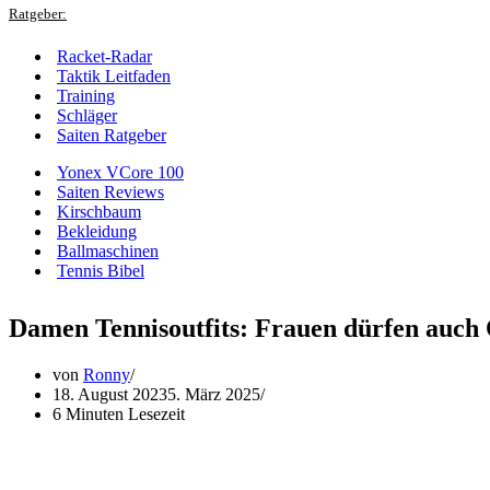
Ratgeber:
Racket-Radar
Taktik Leitfaden
Training
Schläger
Saiten Ratgeber
Yonex VCore 100
Saiten Reviews
Kirschbaum
Bekleidung
Ballmaschinen
Tennis Bibel
Damen Tennisoutfits: Frauen dürfen auch Q
von
Ronny
18. August 2023
5. März 2025
6 Minuten Lesezeit