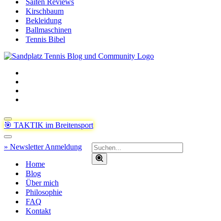
Saiten Reviews
Kirschbaum
Bekleidung
Ballmaschinen
Tennis Bibel
Navigationsmenü
🎯 TAKTIK im Breitensport
Navigationsmenü
Suchen
» Newsletter Anmeldung
nach …
Home
Blog
Über mich
Philosophie
FAQ
Kontakt