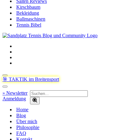
Saiten Reviews
Kirschbaum
Bekleidung
Ballmaschinen
Tennis Bibel
Navigationsmenü
🎯 TAKTIK im Breitensport
Navigationsmenü
Suchen
» Newsletter
nach …
Anmeldung
Home
Blog
Über mich
Philosophie
FAQ
Kontakt