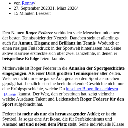
von
Ronny
27. September 2023
31. März 2026
15 Minuten Lesezeit
Den Namen
Roger Federer
verbinden viele Menschen mit einem
der besten Tennisspieler der Neuzeit. Daneben steht er allerdings
auch für
Anmut
,
Eleganz
und
Brillianz im Tennis
. Wodurch er
einen riesigen Fußabdruck in der Sportwelt hinterlassen hat. Seine
aktive Karriere erstreckte sich über zwei Jahrzehnte, in denen er
beispiellose Erfolge
feiern konnte.
Mittlerweile ist Roger Federer in die
Annalen der Sportgeschichte
eingegangen
. Als einer
DER größten Tennisspieler
aller Zeiten.
Welcher nicht nur eine ganze Ära, genauso den Sport als solchen
geprägt hat. Letztlich ist seine beeindruckende Geschichte nicht nur
eine Erfolgsgeschichte, welche Du
in seiner Biografie nachlesen
kannst. Der Weg, den er bestritten hat, zeigt vielmehr
welche Ausdauer, Talent und Leidenschaft
Roger Federer für den
Sport
aufgebracht hat.
Federer ist
mehr als nur ein herausragender Athlet
; er ist ein
Symbol. Ja sogar eine Art Ikone, die für Perfektionismus und
Anstand
auf und neben dem Platz
steht. Seine individuelle Klasse