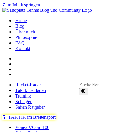
Zum Inhalt springen
Home
Blog
Über mich
Philosophie
FAQ
Kontakt
Suchen
Racket-Radar
nach …
Taktik Leitfaden
Training
Schläger
Saiten Ratgeber
🎯 TAKTIK im Breitensport
Yonex VCore 100