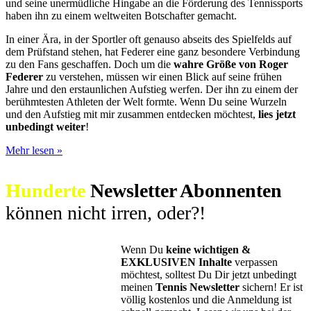
und seine unermüdliche Hingabe an die Förderung des Tennissports
haben ihn zu einem weltweiten Botschafter gemacht.
In einer Ära, in der Sportler oft genauso abseits des Spielfelds auf
dem Prüfstand stehen, hat Federer eine ganz besondere Verbindung
zu den Fans geschaffen. Doch um die
wahre Größe von Roger
Federer
zu verstehen, müssen wir einen Blick auf seine frühen
Jahre und den erstaunlichen Aufstieg werfen. Der ihn zu einem der
berühmtesten Athleten der Welt formte. Wenn Du seine Wurzeln
und den Aufstieg mit mir zusammen entdecken möchtest,
lies jetzt
unbedingt weiter
!
Roger
Mehr lesen »
Federer:
Eine
Hunderte
Newsletter Abonnenten
Tennis
Legende
können nicht irren, oder?!
Wenn Du
keine wichtigen &
EXKLUSIVEN Inhalte
verpassen
möchtest, solltest Du Dir jetzt unbedingt
meinen
Tennis Newsletter
sichern! Er ist
völlig kostenlos und die Anmeldung ist