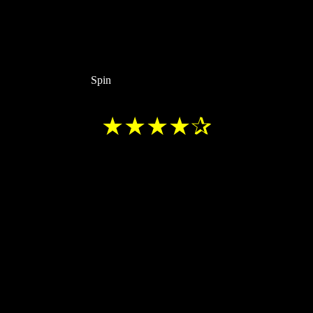
Spin
★★★★✰