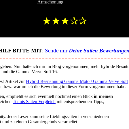
Armschonung
★★★✰✰
HILF BITTE MIT
:
Sende mir
Deine Saiten Bewertunge
geben. Nun hatte ich mir im Blog vorgenommen, mehr hybride Besaitu
 und die Gamma Verve Soft 16.
st-Artikel zur
Hybrid-Bespannung Gamma Moto / Gamma Verve Soft
 hat bzw. warum ich die Bewertung in dieser Form vorgenommen habe.
en, empfiehlt es sich eventuell nochmal einen Blick
in meinen
reichen
Tennis Saiten Vergleich
mit entsprechenden Tipps,
y. Jeder Leser kann seine Lieblingssaiten in verschiedenen
t und zu einem Gesamtergebnis verarbeitet.