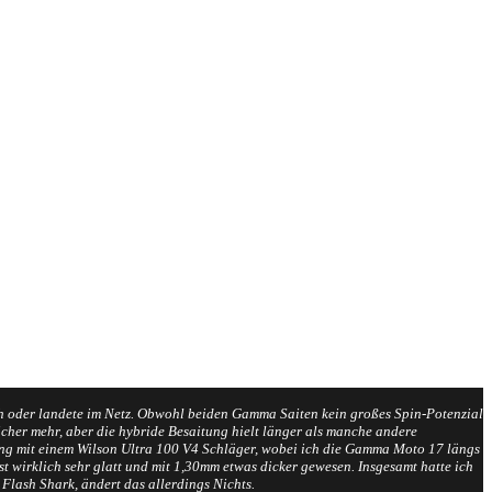
lich oder landete im Netz. Obwohl beiden Gamma Saiten kein großes Spin-Potenzial
icher mehr, aber die hybride Besaitung hielt länger als manche andere
tting mit einem Wilson Ultra 100 V4 Schläger, wobei ich die Gamma Moto 17 längs
t wirklich sehr glatt und mit 1,30mm etwas dicker gewesen. Insgesamt hatte ich
Flash Shark, ändert das allerdings Nichts.