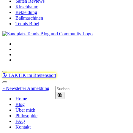
Saiten Reviews
Kirschbaum
Bekleidung
Ballmaschinen
Tennis Bibel
Navigationsmenü
🎯 TAKTIK im Breitensport
Navigationsmenü
Suchen
» Newsletter Anmeldung
nach …
Home
Blog
Über mich
Philosophie
FAQ
Kontakt