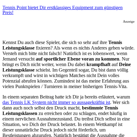
Tennis Point bietet Dir erstklassiges Equipment zum günstigen
Preis!
Anzeige
Kennst Du auch diese Spieler, die sich so sehr auf ihre
Tennis
Leistungsklasse
fixieren? Als wenn es nichts Anderes geben würde.
Versteh mich bitte nicht falsch! Natürlich ist es lobenswert, wenn
Jemand versucht
auf sportlicher Ebene voran zu kommen
. Nur
bringt es Dich nicht weiter, wenn Du dabei
krampfhaft
auf
Deine
Leistungsklasse
schielst. Im Gegenteil sogar, Du bist dann völlig
verkrampft und wirst in wichtigen Matches nicht Dein volles
Potenzial abrufen können. Zumindest ist das meine Erfahrung aus
vielen Punktspielen / Turnieren in meiner bisherigen Tennis-Vita.
In einem separaten Beitrag hatte ich Dir ja bereits erläutert, warum
das Tennis LK System nicht immer so aussagekräftig ist
. Wer sich
dann auch noch selbst den Druck macht,
bestimmte Tennis
Leistungsklassen
zu erreichen oder zu schlagen, endet häufig in
einem nervlichen Ausnahmezustand. Du treibst Dich selbst in eine
Situation, wo Dich der Druck belastet. In einem Wettkampf ist
dieser unnatürliche Druck jedoch nicht förderlich, um
Bestleistungen abzurufen. Natürlich bestätigt die Ausnahme die