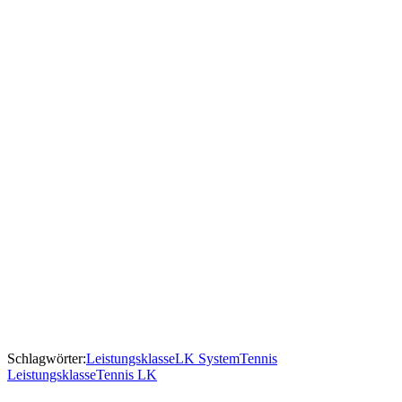
Schlagwörter:
Leistungsklasse
LK System
Tennis
Leistungsklasse
Tennis LK