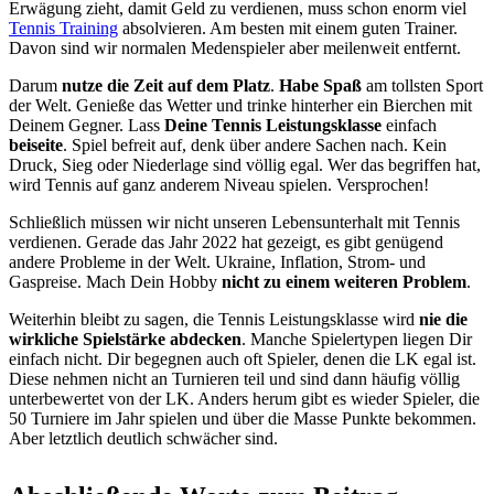
Erwägung zieht, damit Geld zu verdienen, muss schon enorm viel
Tennis Training
absolvieren. Am besten mit einem guten Trainer.
Davon sind wir normalen Medenspieler aber meilenweit entfernt.
Darum
nutze die Zeit auf dem Platz
.
Habe Spaß
am tollsten Sport
der Welt. Genieße das Wetter und trinke hinterher ein Bierchen mit
Deinem Gegner. Lass
Deine Tennis Leistungsklasse
einfach
beiseite
. Spiel befreit auf, denk über andere Sachen nach. Kein
Druck, Sieg oder Niederlage sind völlig egal. Wer das begriffen hat,
wird Tennis auf ganz anderem Niveau spielen. Versprochen!
Schließlich müssen wir nicht unseren Lebensunterhalt mit Tennis
verdienen. Gerade das Jahr 2022 hat gezeigt, es gibt genügend
andere Probleme in der Welt. Ukraine, Inflation, Strom- und
Gaspreise. Mach Dein Hobby
nicht zu einem weiteren Problem
.
Weiterhin bleibt zu sagen, die Tennis Leistungsklasse wird
nie die
wirkliche Spielstärke abdecken
. Manche Spielertypen liegen Dir
einfach nicht. Dir begegnen auch oft Spieler, denen die LK egal ist.
Diese nehmen nicht an Turnieren teil und sind dann häufig völlig
unterbewertet von der LK. Anders herum gibt es wieder Spieler, die
50 Turniere im Jahr spielen und über die Masse Punkte bekommen.
Aber letztlich deutlich schwächer sind.