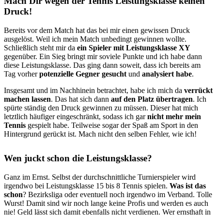
Mach Dir wegen der Tennis Leistungsklasse keinen
Druck!
Bereits vor dem Match hat das bei mir einen gewissen Druck
ausgelöst. Weil ich mein Match unbedingt gewinnen wollte.
Schließlich steht mir da
ein Spieler mit Leistungsklasse XY
gegenüber. Ein Sieg bringt mir soviele Punkte und ich habe dann
diese Leistungsklasse. Das ging dann soweit, dass ich bereits am
Tag vorher
potenzielle Gegner gesucht
und
analysiert habe
.
Insgesamt und im Nachhinein betrachtet, habe ich mich da
verrückt
machen lassen
. Das hat sich dann
auf den Platz übertragen
. Ich
spürte ständig den Druck gewinnen zu müssen. Dieser hat mich
letztlich häufiger eingeschränkt, sodass ich gar
nicht mehr mein
Tennis
gespielt habe. Teilweise sogar der Spaß am Sport in den
Hintergrund gerückt ist. Mach nicht den selben Fehler, wie ich!
Wen juckt schon die Leistungsklasse?
Ganz im Ernst. Selbst der durchschnittliche Turnierspieler wird
irgendwo bei Leistungsklasse 15 bis 8 Tennis spielen.
Was ist das
schon
? Bezirksliga oder eventuell noch irgendwo im Verband. Tolle
Wurst! Damit sind wir noch lange keine Profis und werden es auch
nie! Geld lässt sich damit ebenfalls nicht verdienen. Wer ernsthaft in