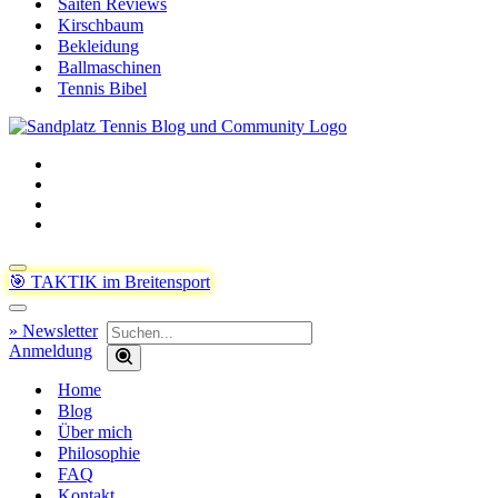
Saiten Reviews
Kirschbaum
Bekleidung
Ballmaschinen
Tennis Bibel
Navigationsmenü
🎯 TAKTIK im Breitensport
Navigationsmenü
Suchen
» Newsletter
nach …
Anmeldung
Home
Blog
Über mich
Philosophie
FAQ
Kontakt