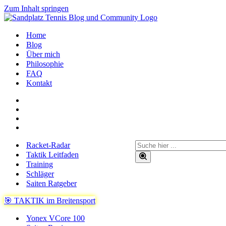
Zum Inhalt springen
Home
Blog
Über mich
Philosophie
FAQ
Kontakt
Suchen
Racket-Radar
nach …
Taktik Leitfaden
Training
Schläger
Saiten Ratgeber
🎯 TAKTIK im Breitensport
Yonex VCore 100