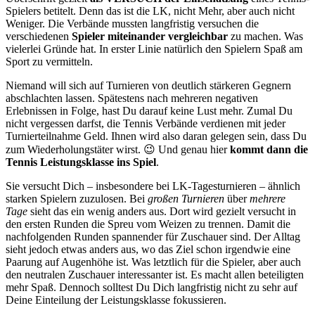
Spielers betitelt. Denn das ist die LK, nicht Mehr, aber auch nicht
Weniger. Die Verbände mussten langfristig versuchen die
verschiedenen
Spieler miteinander vergleichbar
zu machen. Was
vielerlei Gründe hat. In erster Linie natürlich den Spielern Spaß am
Sport zu vermitteln.
Niemand will sich auf Turnieren von deutlich stärkeren Gegnern
abschlachten lassen. Spätestens nach mehreren negativen
Erlebnissen in Folge, hast Du darauf keine Lust mehr. Zumal Du
nicht vergessen darfst, die Tennis Verbände verdienen mit jeder
Turnierteilnahme Geld. Ihnen wird also daran gelegen sein, dass Du
zum Wiederholungstäter wirst. 😉 Und genau hier
kommt dann die
Tennis Leistungsklasse ins Spiel
.
Sie versucht Dich – insbesondere bei LK-Tagesturnieren – ähnlich
starken Spielern zuzulosen. Bei
großen Turnieren
über
mehrere
Tage
sieht das ein wenig anders aus. Dort wird gezielt versucht in
den ersten Runden die Spreu vom Weizen zu trennen. Damit die
nachfolgenden Runden spannender für Zuschauer sind. Der Alltag
sieht jedoch etwas anders aus, wo das Ziel schon irgendwie eine
Paarung auf Augenhöhe ist. Was letztlich für die Spieler, aber auch
den neutralen Zuschauer interessanter ist. Es macht allen beteiligten
mehr Spaß. Dennoch solltest Du Dich langfristig nicht zu sehr auf
Deine Einteilung der Leistungsklasse fokussieren.