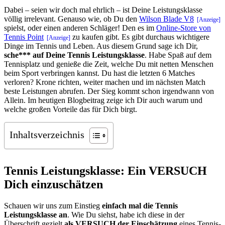
Dabei – seien wir doch mal ehrlich – ist Deine Leistungsklasse
völlig irrelevant. Genauso wie, ob Du den
Wilson Blade V8
spielst, oder einen anderen Schläger! Den es im
Online-Store von
Tennis Point
zu kaufen gibt. Es gibt durchaus wichtigere
Dinge im Tennis und Leben. Aus diesem Grund sage ich Dir,
sche*** auf Deine Tennis Leistungsklasse
. Habe Spaß auf dem
Tennisplatz und genieße die Zeit, welche Du mit netten Menschen
beim Sport verbringen kannst. Du hast die letzten 6 Matches
verloren? Krone richten, weiter machen und im nächsten Match
beste Leistungen abrufen. Der Sieg kommt schon irgendwann von
Allein. Im heutigen Blogbeitrag zeige ich Dir auch warum und
welche großen Vorteile das für Dich birgt.
Inhaltsverzeichnis
Tennis Leistungsklasse: Ein VERSUCH
Dich einzuschätzen
Schauen wir uns zum Einstieg
einfach mal die Tennis
Leistungsklasse an
. Wie Du siehst, habe ich diese in der
Überschrift gezielt
als VERSUCH der Einschätzung
eines Tennis-